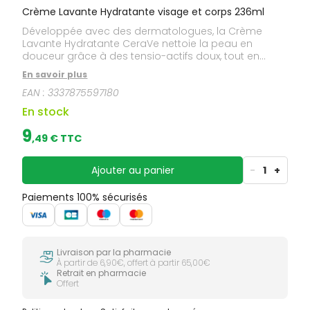
Crème Lavante Hydratante visage et corps 236ml
Développée avec des dermatologues, la Crème
Lavante Hydratante CeraVe nettoie la peau en
douceur grâce à des tensio-actifs doux, tout en
restaurant la barrière cutanée grâce à sa formule
En savoir plus
enrichie aux 3 céramides essentiels et à l'acide
EAN :
3337875597180
hyaluronique. La Technologie MVE®, véritable
prouesse technique et scientifique, contenue dans la
En stock
Crème Lavante Hydratante permet d'encapsuler les
actifs et de les diffuser de manière prolongée dans
9
,
49
€ TTC
la peau pour une hydratation longue durée. Texture
crémeuse hydratante non moussante. Formule
visage et corps. Testée et approuvée par
Ajouter au panier
-
1
+
l'Association Française de l'Eczema. Sans parfum.
Hypoallergénique. Non-comédogène. Pour toute la
Paiements 100% sécurisés
famille.
Livraison par la pharmacie
À partir de 6,90€, offert à partir 65,00€
Retrait en pharmacie
Offert