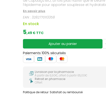
de Cupuaçu BIO, 1,5 fois plus nutritif que le beur
l’épiderme pour apporter souplesse et hydratatio
eau de coco et vanille. Douce pour la peau et 
En savoir plus
écoconçue allégée de 40 % de plastique. *Selon
EAN :
3282770113358
En stock
5
,
49
€ TTC
Ajouter au panier
Paiements 100% sécurisés
Livraison par la pharmacie
À partir de 6,90€, offert à partir 65,00€
Retrait en pharmacie
Offert
Politique de retour
Satisfait ou remboursé