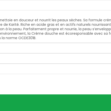
nettoie en douceur et nourrit les peaux sèches. Sa formule cré
rre de Karité. Riche en acide gras et en actifs naturels nourrissa
on à la peau. Parfaitement propre et nourrie, la peau s’envelopp
 l’environnement, la Crème douche est écoresponsable avec sa 
n la norme OCDE301B.