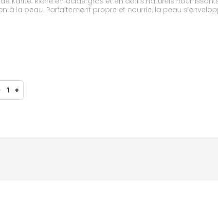
re de Karité. Riche en acide gras et en actifs naturels nourrissa
n à la peau. Parfaitement propre et nourrie, la peau s’envelopp
l’environnement, la Crème douche est écoresponsable avec sa
 la norme OCDE301B.
-
1
+