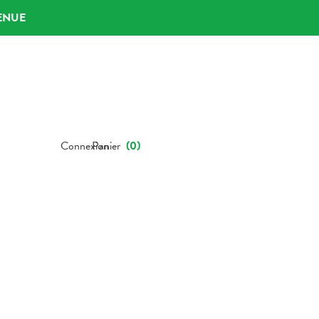
ENUE
Connexion
Panier
(
0
)