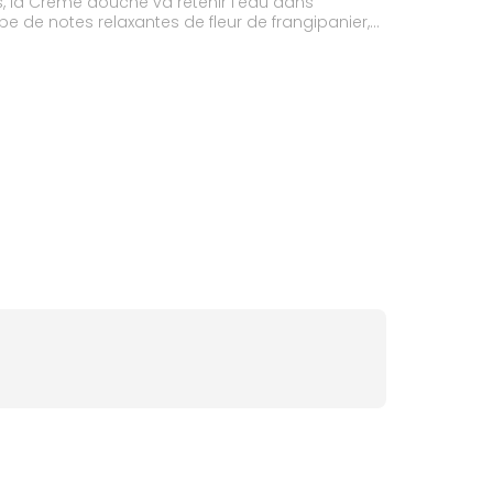
nts, la Crème douche va retenir l’eau dans
e de notes relaxantes de fleur de frangipanier,
 formule biodégradable* et sa capsule