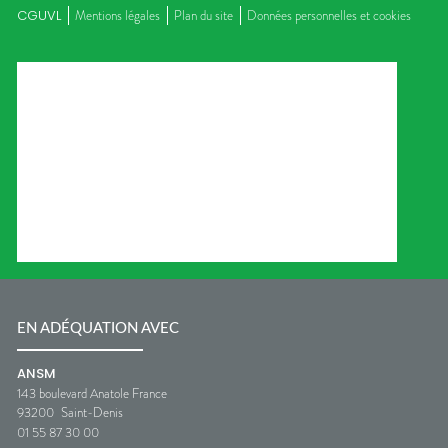
CGUVL
Mentions légales
Plan du site
Données personnelles et cookies
EN ADÉQUATION AVEC
ANSM
143 boulevard Anatole France
93200
Saint-Denis
01 55 87 30 00