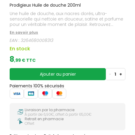
Prodigieux Huile de douche 200ml
Une huile de douche, aux nacres dorés, ultra-
sensorielle qui nettoie en douceur, satine et parfume
pour un véritable moment de plaisir. Retrouvez
l'odeur mythique de l'Huile Prodigieuse®.
En savoir plus
EAN :
3264680008313
En stock
8
,
99
€ TTC
Ajouter au panier
-
1
+
Paiements 100% sécurisés
Livraison par la pharmacie
À partir de 6,90€, offert à partir 65,00€
Retrait en pharmacie
Offert