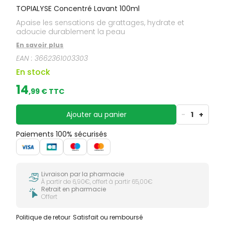
TOPIALYSE Concentré Lavant 100ml
Apaise les sensations de grattages, hydrate et
adoucie durablement la peau
En savoir plus
EAN :
3662361003303
En stock
14
,
99
€ TTC
Ajouter au panier
-
1
+
Paiements 100% sécurisés
Livraison par la pharmacie
À partir de 6,90€, offert à partir 65,00€
Retrait en pharmacie
Offert
Politique de retour
Satisfait ou remboursé