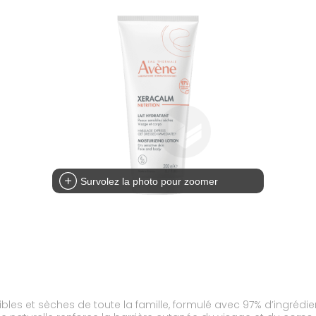
Survolez la photo pour zoomer
ibles et sèches de toute la famille, formulé avec 97% d’ingrédie