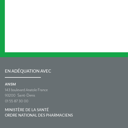
EN ADÉQUATION AVEC
ANSM
143 boulevard Anatole France
93200
Saint-Denis
01 55 87 30 00
MINISTÈRE DE LA SANTÉ
ORDRE NATIONAL DES PHARMACIENS