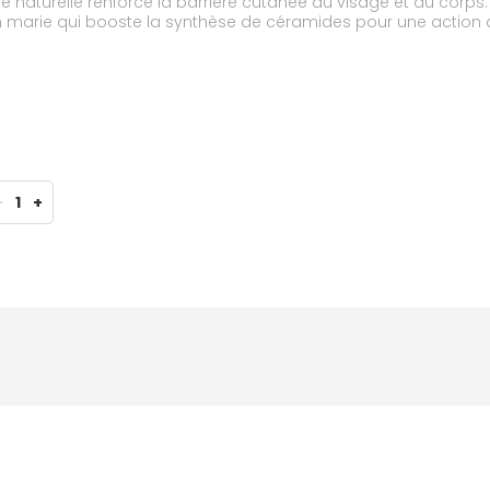
aturelle renforce la barrière cutanée du visage et du corps. Il 
n marie qui booste la synthèse de céramides pour une action 
 fluidité d’un lait, pour une application et un habillage expre
-
1
+