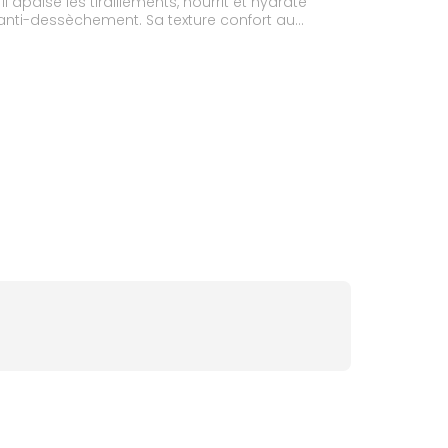
apaise les tiraillements, nourrit et hydrate
anti-dessèchement. Sa texture confort au
ss.