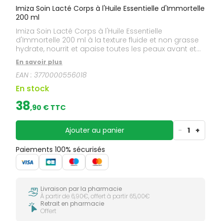
Imiza Soin Lacté Corps à l'Huile Essentielle d'Immortelle
200 ml
Imiza Soin Lacté Corps à l'Huile Essentielle
d'Immortelle 200 ml à la texture fluide et non grasse
hydrate, nourrit et apaise toutes les peaux avant et
après soleil.Riche en huile essentielle d'Immortelle
En savoir plus
traditionnellement utilisée dans les préparations
EAN :
3770000556018
anti-rides, il répare la peau et nourrit l'épiderme
grâce aux huiles d'olive et de noisette. Gorgé d'actifs,
En stock
d'agents hydratants et apaisants, il est divinement
agréable et offre confort, douceur et souplesse à la
38
,
90
€ TTC
peau. La peau est belle, parfumée et pleine de
vitalité.Sans huile minérale, colorant, paraben,
phénoxyethanol. Non testé sur les animaux.
Ajouter au panier
-
1
+
Paiements 100% sécurisés
Livraison par la pharmacie
À partir de 6,90€, offert à partir 65,00€
Retrait en pharmacie
Offert