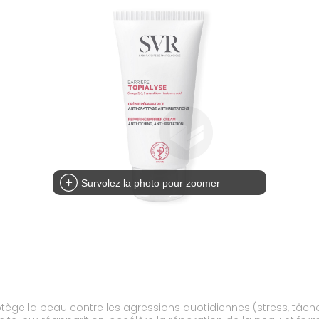
Survolez la photo pour zoomer
ège la peau contre les agressions quotidiennes (stress, tâch