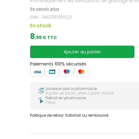
immédiatement les sensations de grattage et limit
En savoir plus
EAN :
3401381381523
En stock
8
,
99
€ TTC
Ajouter au panier
Paiements 100% sécurisés
Livraison par la pharmacie
À partir de 6,90€, offert à partir 65,00€
Retrait en pharmacie
Offert
Politique de retour
Satisfait ou remboursé