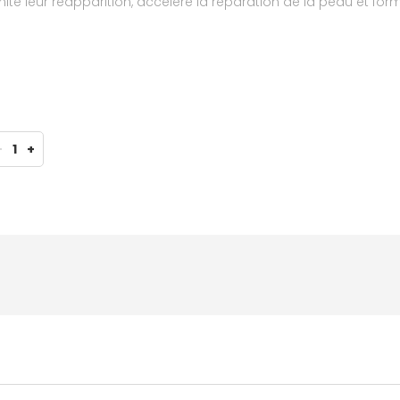
e leur réapparition, accélère la réparation de la peau et forme
-
1
+