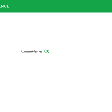
ENUE
Connexion
Panier
(
0
)