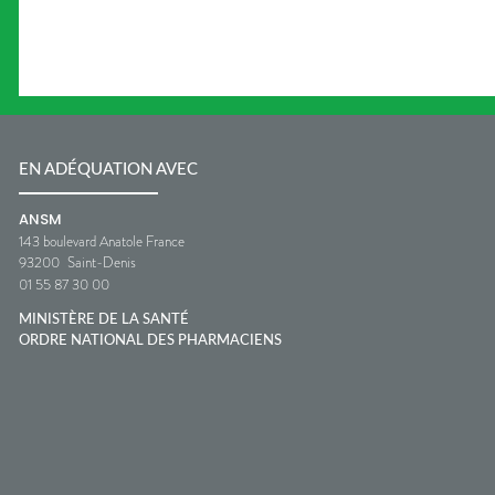
EN ADÉQUATION AVEC
ANSM
143 boulevard Anatole France
93200
Saint-Denis
01 55 87 30 00
MINISTÈRE DE LA SANTÉ
ORDRE NATIONAL DES PHARMACIENS