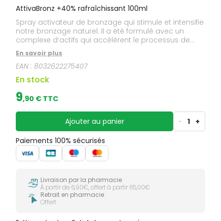
AttivaBronz +40% rafraîchissant 100ml
Spray activateur de bronzage qui stimule et intensifie
notre bronzage naturel. Il a été formulé avec un
complexe d’actifs qui accélèrent le processus de
synthèse de la mélanine et qui en même temps
En savoir plus
donnent à la peau une sensation de fraîcheur et
EAN :
8032622275407
rafraîchissement sous le soleil.
En stock
9
,
90
€ TTC
Ajouter au panier
-
1
+
Paiements 100% sécurisés
Livraison par la pharmacie
À partir de 6,90€, offert à partir 65,00€
Retrait en pharmacie
Offert