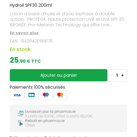
Hydroil SPF30 200ml
Lotion à base d’huile et d’eau biphase à double
action: PROTÈGE. Haute protection UVB et UVA SPF 30.
BRONZE. Pro-Melanin Technology qui offre une
protection naturelle stimulant le bronzage de la
En savoir plus
peau jusqu’à plus de 43%. Il apporte une action
EAN :
8429420184176
hydratante et un effet rafraichissant, et sèche
immédiatement sans laisser de résidu gras. Il donne
En stock
un aspect plus flexible et élastique à la peau.
Résistant à l’eau. Adapté pour tous types de peaux.
25
,
90
€ TTC
Testé dermatologiquement. Non allergique. Formule
SEA FRIENDLY.
Ajouter au panier
-
1
+
Paiements 100% sécurisés
Livraison par la pharmacie
À partir de 6,90€, offert à partir 65,00€
Retrait en pharmacie
Offert