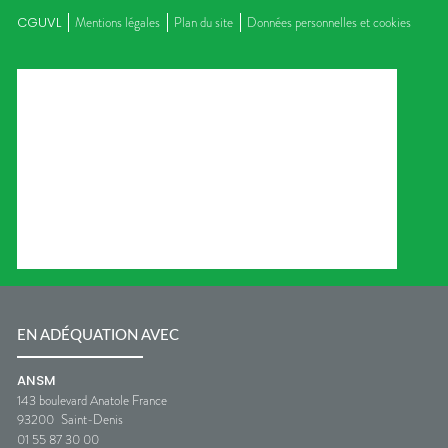
CGUVL
Mentions légales
Plan du site
Données personnelles et cookies
EN ADÉQUATION AVEC
ANSM
143 boulevard Anatole France
93200
Saint-Denis
01 55 87 30 00