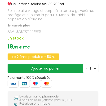
Gel-crème solaire SPF 30 200ml
Soin solaire visage et corps à la texture gel-crème,
protège et sublime la peau.1% Monoï de Tahiti.
Appellation d'origine.
En savoir plus
EAN :
3282770206531
En stock
19
,
99
€ TTC
Le 2 ème produit à - 50 %
Ajouter au panier
-
1
+
Paiements 100% sécurisés
Livraison par la pharmacie
À partir de 6,90€, offert à partir 65,00€
Retrait en pharmacie