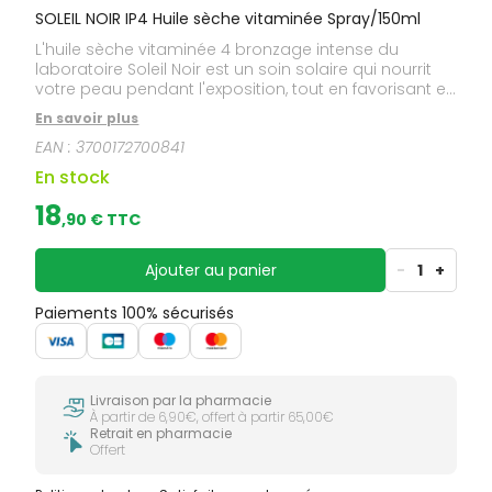
SOLEIL NOIR IP4 Huile sèche vitaminée Spray/150ml
L'huile sèche vitaminée 4 bronzage intense du
laboratoire Soleil Noir est un soin solaire qui nourrit
votre peau pendant l'exposition, tout en favorisant et
accélérant votre bronzage.
En savoir plus
EAN :
3700172700841
En stock
18
,
90
€ TTC
Ajouter au panier
-
1
+
Paiements 100% sécurisés
Livraison par la pharmacie
À partir de 6,90€, offert à partir 65,00€
Retrait en pharmacie
Offert