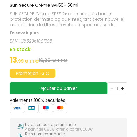
Sun Secure Crème SPF50+ 50ml
SUN SECURE Crème SPF50+ offre une très haute
protection dermatologique intégrant cette nouvelle
association de filtres brevetée respectueuse de
l’environnement marin et des mécanismes
En savoir plus
endocriniens évalués. Une crème confort au toucher
EAN :
3662361001705
velours non collant. Particulièrement adaptée aux
peaux normales à sèches, sa texture onctueuse fond
En stock
sur la peau et l’hydrate généreusement. Son délicat
parfum d’été donne envie d’en réappliquer encore et
13
16,99 € TTC
,
99
€ TTC
encore. Résiste à l’eau, à la transpiration et aux
frottements.
Promotion -3 €
Ajouter au panier
-
1
+
Paiements 100% sécurisés
Livraison par la pharmacie
À partir de 6,90€, offert à partir 65,00€
Retrait en pharmacie