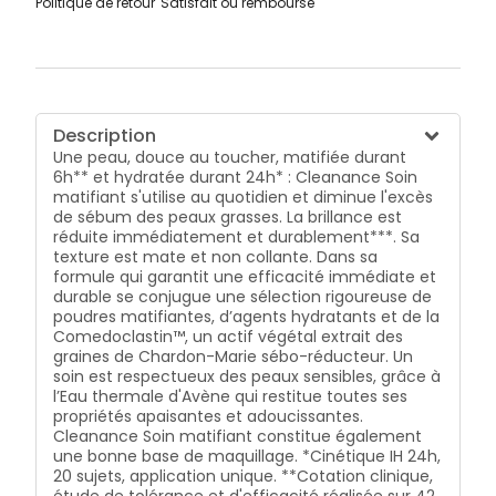
Politique de retour
Satisfait ou remboursé
Description
Une peau, douce au toucher, matifiée durant
6h** et hydratée durant 24h* : Cleanance Soin
matifiant s'utilise au quotidien et diminue l'excès
de sébum des peaux grasses. La brillance est
réduite immédiatement et durablement***. Sa
texture est mate et non collante. Dans sa
formule qui garantit une efficacité immédiate et
durable se conjugue une sélection rigoureuse de
poudres matifiantes, d’agents hydratants et de la
Comedoclastin™, un actif végétal extrait des
graines de Chardon-Marie sébo-réducteur. Un
soin est respectueux des peaux sensibles, grâce à
l’Eau thermale d'Avène qui restitue toutes ses
propriétés apaisantes et adoucissantes.
Cleanance Soin matifiant constitue également
une bonne base de maquillage. *Cinétique IH 24h,
20 sujets, application unique. **Cotation clinique,
étude de tolérance et d'efficacité réalisée sur 42