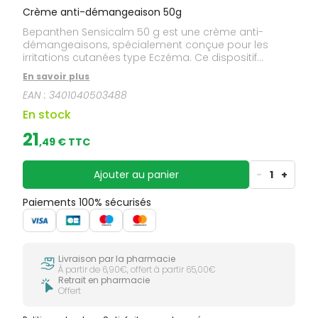
Crème anti-démangeaison 50g
Bepanthen Sensicalm 50 g est une crème anti-
démangeaisons, spécialement conçue pour les
irritations cutanées type Eczéma. Ce dispositif
médical soulage les démangeaisons, les rougeurs et
En savoir plus
régénère la peau en un seul produit en cas
EAN :
3401040503488
d'eczéma ou de réactions allergiques. Ces irritations
de la peau peuvent survenir en cas de sécheresse
En stock
cutanée, dermatite atopique, eczéma, ou réactions
allergiques cutanées.
21
,
49
€ TTC
Ajouter au panier
-
1
+
Paiements 100% sécurisés
Livraison par la pharmacie
À partir de 6,90€, offert à partir 65,00€
Retrait en pharmacie
Offert