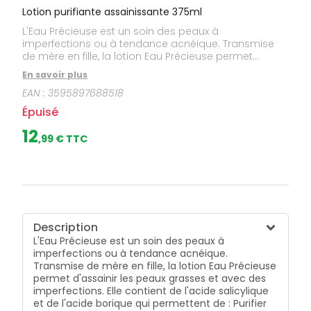
Lotion purifiante assainissante 375ml
L'Eau Précieuse est un soin des peaux à
imperfections ou à tendance acnéique. Transmise
de mère en fille, la lotion Eau Précieuse permet
d'assainir les peaux grasses et avec des
En savoir plus
imperfections. Elle contient de l'acide salicylique et
EAN :
3595897688518
de l'acide borique qui permettent de : Purifier la peau
en éliminant les cellules mortes et l'excès de sébum.
Épuisé
Favoriser la disparition des boutons et points noirs
en assainissant l'épiderme. La peau est visiblement
12
,
99
€ TTC
plus nette.
Description
L'Eau Précieuse est un soin des peaux à
imperfections ou à tendance acnéique.
Transmise de mère en fille, la lotion Eau Précieuse
permet d'assainir les peaux grasses et avec des
imperfections. Elle contient de l'acide salicylique
et de l'acide borique qui permettent de : Purifier