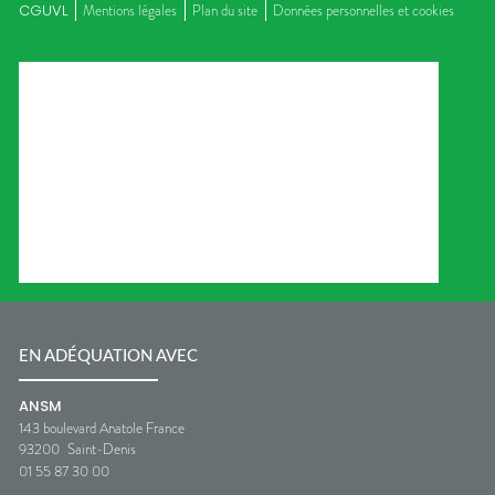
CGUVL
Mentions légales
Plan du site
Données personnelles et cookies
EN ADÉQUATION AVEC
ANSM
143 boulevard Anatole France
93200
Saint-Denis
01 55 87 30 00