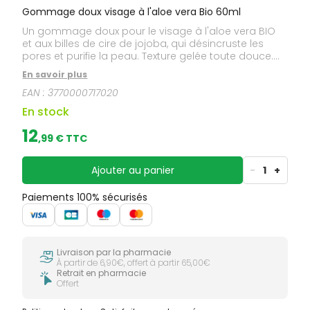
Gommage doux visage à l'aloe vera Bio 60ml
Un gommage doux pour le visage à l'aloe vera BIO
et aux billes de cire de jojoba, qui désincruste les
pores et purifie la peau. Texture gelée toute douce.
Odeur marine. Formulé pour tous les types de peaux,
En savoir plus
même les plus sensibles. La formule convient aussi
EAN :
3770000717020
aux futures mamans. 97 % d'origine naturelle. 96 % de
biodégradabilité.
En stock
12
,
99
€ TTC
Ajouter au panier
-
1
+
Paiements 100% sécurisés
Livraison par la pharmacie
À partir de 6,90€, offert à partir 65,00€
Retrait en pharmacie
Offert