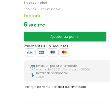
En savoir plus
EAN :
8058253236204
En stock
6
,
99
€ TTC
Ajouter au panier
Paiements 100% sécurisés
Livraison par la pharmacie
À partir de 6,90€, offert à partir 65,00€
Retrait en pharmacie
Offert
Politique de retour
Satisfait ou remboursé