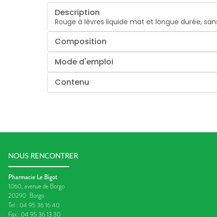
Description
Rouge à lèvres liquide mat et longue durée, san
Composition
Mode d'emploi
Contenu
NOUS RENCONTRER
Pharmacie Le Bigot
1060, avenue de Borgo
20290
Borgo
Tel :
04 95 36 16 40
Fax :
04 95 36 13 30