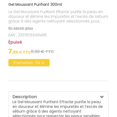
Gel Moussant Purifiant 300ml
Le Gel Moussant Purifiant Effaclar purifie la peau en
douceur et élimine les impuretés et l’excès de sébum
grâce à des agents nettoyant sélectionnés pour
respecter les peaux sensibles. La peau est nettoyée
En savoir plus
et purifiée en douceur, les imperfections et points
EAN :
3337875549486
noirs sont réduits. Sa formule associée à l’Eau
Thermale de La Roche-Posay apaisante limite les
Épuisé
risques d’irritations. Adapté aux peaux grasses, à
imperfections et à tendance acnéique.
7
11,90 € TTC
,
85
€ TTC
Promotion -34 %
Description
Le Gel Moussant Purifiant Effaclar purifie la peau
en douceur et élimine les impuretés et l’excès de
sébum grâce à des agents nettoyant
sélectionnés pour respecter les peaux sensibles.