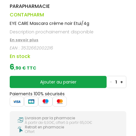
PARAPHARMACIE
CONTAPHARM
EYE CARE Mascara crème noir Etui/4g
Description prochainement disponible
En savoir plus
EAN :
3532662002216
En stock
6
,
90
€ TTC
Ajouter au panier
-
1
+
Paiements 100% sécurisés
Livraison par la pharmacie
À partir de 6,90€, offert à partir 65,00€
Retrait en pharmacie
Offert