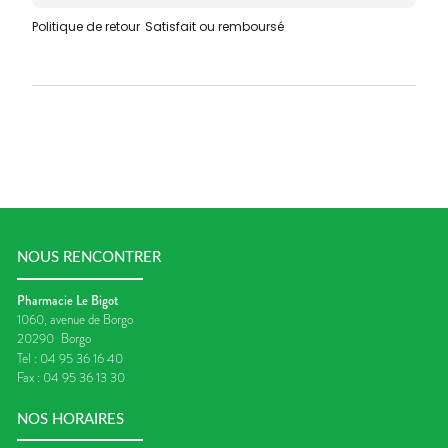
Politique de retour
Satisfait ou remboursé
NOUS RENCONTRER
Pharmacie Le Bigot
1060, avenue de Borgo
20290
Borgo
Tel :
04 95 36 16 40
Fax :
04 95 36 13 30
NOS HORAIRES