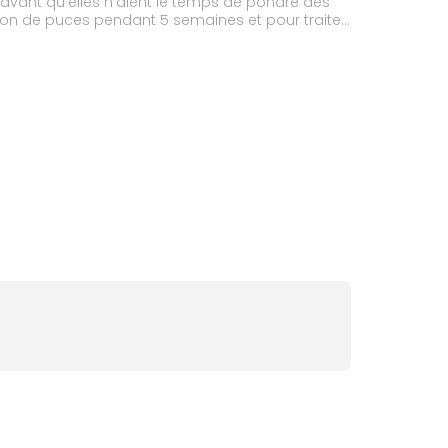
avant qu’elles n’aient le temps de pondre des
tion de puces pendant 5 semaines et pour traiter