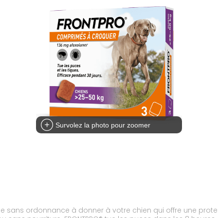
Survolez la photo pour zoomer
sans ordonnance à donner à votre chien qui offre une protect