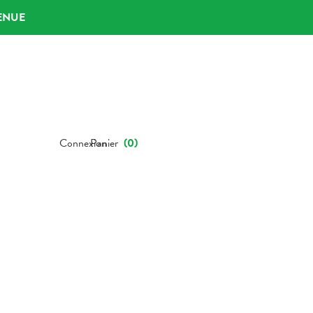
ENUE
Connexion
Panier
(
0
)