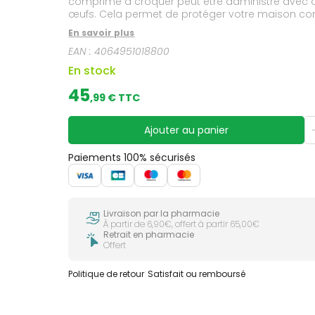
comprimé à croquer peut être administré avec ou
œufs. Cela permet de protéger votre maison contr
une infestation de tiques pendant 1 mois.
En savoir plus
EAN :
4064951018800
En stock
45
,
99
€ TTC
Ajouter au panier
Paiements 100% sécurisés
Livraison par la pharmacie
À partir de 6,90€, offert à partir 65,00€
Retrait en pharmacie
Offert
Politique de retour
Satisfait ou remboursé