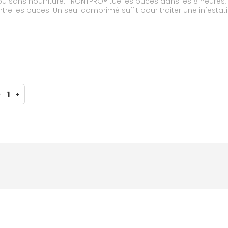
 sans nourriture. FRONTPRO® tue les puces dans les 8 heures, 
e les puces. Un seul comprimé suffit pour traiter une infesta
-
1
+